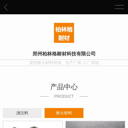
郑州柏林格耐材科技有限公司
新型耐火材料研发、生产厂家-工厂直销
产品中心
PRODUCT
浇注料
耐火材料