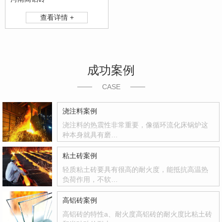
查看详情 +
成功案例
CASE
浇注料案例
浇注料的热震性非常重要，像循环流化床锅炉这
种本身就具有磨…
粘土砖案例
轻质粘土砖要具有很高的耐火度，能抵抗高温热
负荷作用，不软…
高铝砖案例
高铝砖的特性a、耐火度高铝砖的耐火度比粘土砖