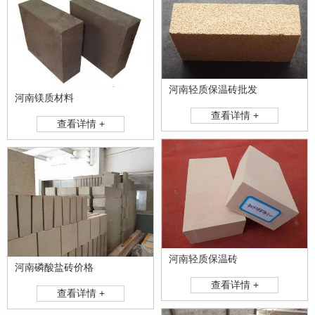
河南轻质保温砖批发
河南镁质材料
查看详情 +
查看详情 +
河南轻质保温砖
河南磷酸盐砖价格
查看详情 +
查看详情 +