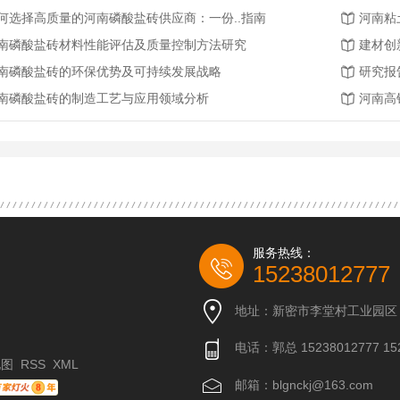
何选择高质量的河南磷酸盐砖供应商：一份..指南
河南粘
南磷酸盐砖材料性能评估及质量控制方法研究
建材创
南磷酸盐砖的环保优势及可持续发展战略
研究报
南磷酸盐砖的制造工艺与应用领域分析
河南高
服务热线：
15238012777
地址：新密市李堂村工业园区
电话：郭总 15238012777 152
地图
RSS
XML
邮箱：blgnckj@163.com