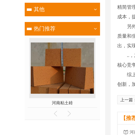
精简管
其他
成本，
另
热门推荐
质量和
出，实
.
核心竞
综
创新，
上一篇
砖
河南粘土砖
河南磷
【推
河