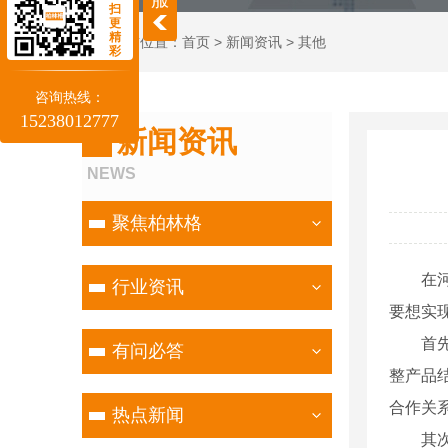
扫
更
精
当前位置：
首页
>
新闻资讯
>
其他
彩
咨询热线：
15238012777
新闻资讯
NEWS
聚焦柏林格
在
行业资讯
要想实
首
有问必答
整产品
合作关
热点新闻
其