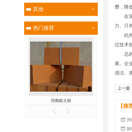
费，降
其他
在
力。只
热门推荐
此
过技术
总
展。企
清洁、
上一篇
砖
河南粘土砖
河南磷
【推
河
如