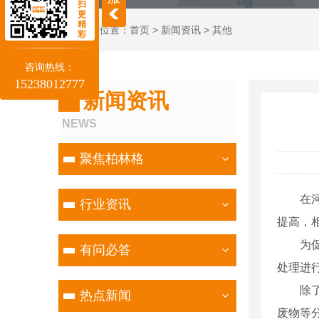
扫
更
精
当前位置：
首页
>
新闻资讯
>
其他
彩
咨询热线：
15238012777
新闻资讯
NEWS
聚焦柏林格
在
行业资讯
提高，
为
有问必答
处理进
除
热点新闻
废物等