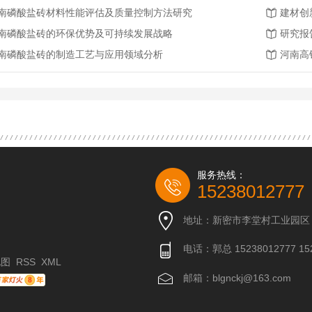
南磷酸盐砖材料性能评估及质量控制方法研究
建材创
南磷酸盐砖的环保优势及可持续发展战略
研究报
南磷酸盐砖的制造工艺与应用领域分析
河南高
服务热线：
15238012777
地址：新密市李堂村工业园区
电话：郭总 15238012777 152
地图
RSS
XML
邮箱：blgnckj@163.com