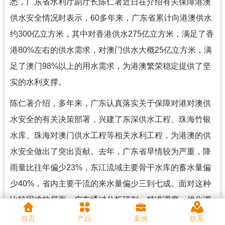
悉，广东省水利厅副厅长陈仁著近日在介绍有关保障港澳
供水安全情况时表示，60多年来，广东省累计向港澳供水
约300亿立方米，其中对香港供水275亿立方米，满足了香
港80%左右的供水需求，对澳门供水大概25亿立方米，满
足了澳门98%以上的用水需求，为港澳繁荣稳定提供了坚
实的水利支撑。
陈仁著介绍，多年来，广东认真落实关于保障对港对澳供
水安全的有关决策部署，兴建了东深供水工程、珠海竹银
水库、珠海对澳门供水工程等相关水利工程，为港澳的供
水安全做出了突出贡献。去年，广东省旱情较为严重，降
雨量比往年偏少23%，东江流域主要骨干水库的蓄水量偏
少40%，省内主要干流的来水量偏少三到七成。面对这种
比较困难的局面，广东通过分析研判、精准调度，优化调
水方式、采取节水措施等，拿出“水家底”来落实好粤港、
首页
产品
案例
联系