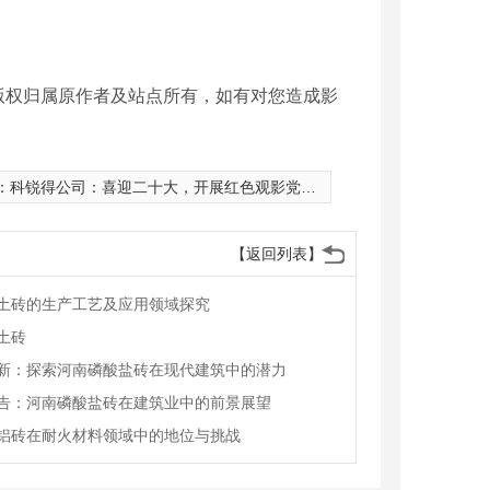
版权归属原作者及站点所有，如有对您造成影
：
科锐得公司：喜迎二十大，开展红色观影党史学习教育活动
【返回列表】
土砖的生产工艺及应用领域探究
土砖
新：探索河南磷酸盐砖在现代建筑中的潜力
磷酸盐砖
河南浇注料厂家
告：河南磷酸盐砖在建筑业中的前景展望
铝砖在耐火材料领域中的地位与挑战