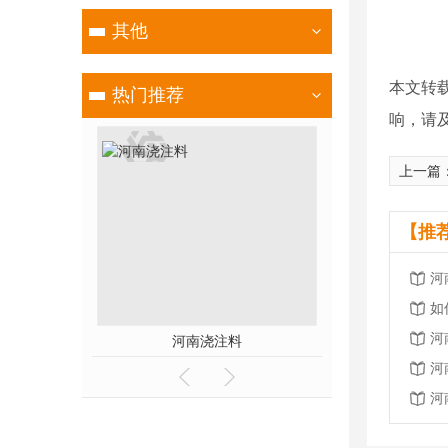
其他
本文转
热门推荐
响，请
上一篇
【推
河
如
河
河南浇注料
河南高
河
河