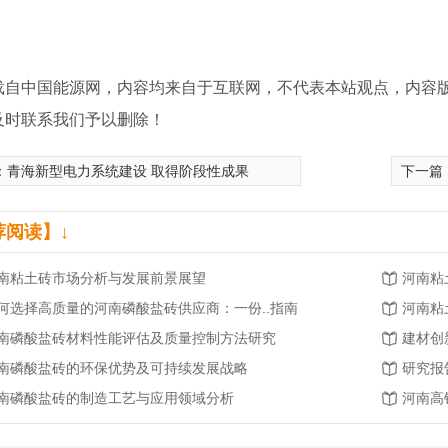
载自中国能源网，内容均来自于互联网，不代表本站观点，内容
及时联系我们予以删除！
：
青海新型电力系统建设 取得阶段性成果
下一篇
荐阅读】↓
南粘土砖市场分析与发展前景展望
河南粘
何选择高质量的河南磷酸盐砖供应商：一份..指南
河南粘
南磷酸盐砖材料性能评估及质量控制方法研究
建材创
铝砖
河南粘土砖
河南
南磷酸盐砖的环保优势及可持续发展战略
研究报
南磷酸盐砖的制造工艺与应用领域分析
河南高