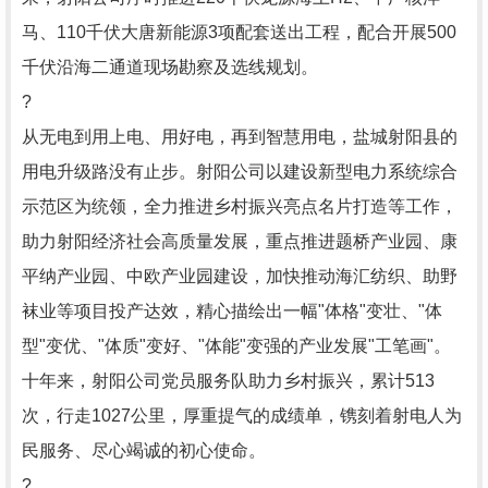
马、110千伏大唐新能源3项配套送出工程，配合开展500
千伏沿海二通道现场勘察及选线规划。
?
从无电到用上电、用好电，再到智慧用电，盐城射阳县的
用电升级路没有止步。射阳公司以建设新型电力系统综合
示范区为统领，全力推进乡村振兴亮点名片打造等工作，
助力射阳经济社会高质量发展，重点推进题桥产业园、康
平纳产业园、中欧产业园建设，加快推动海汇纺织、助野
袜业等项目投产达效，精心描绘出一幅"体格"变壮、"体
型"变优、"体质"变好、"体能"变强的产业发展"工笔画"。
十年来，射阳公司党员服务队助力乡村振兴，累计513
次，行走1027公里，厚重提气的成绩单，镌刻着射电人为
民服务、尽心竭诚的初心使命。
?