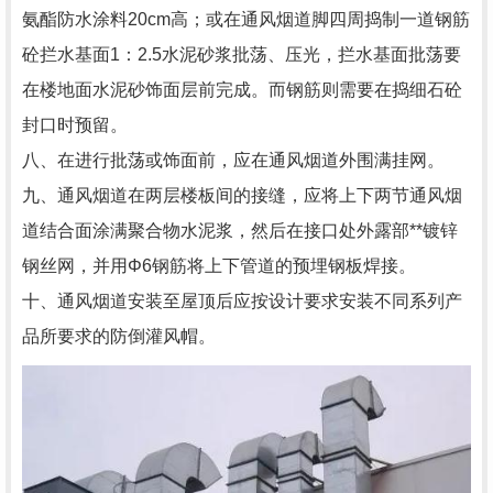
氨酯防水涂料20cm高；或在通风烟道脚四周捣制一道钢筋
砼拦水基面1：2.5水泥砂浆批荡、压光，拦水基面批荡要
在楼地面水泥砂饰面层前完成。而钢筋则需要在捣细石砼
封口时预留。
八、在进行批荡或饰面前，应在通风烟道外围满挂网。
九、通风烟道在两层楼板间的接缝，应将上下两节通风烟
道结合面涂满聚合物水泥浆，然后在接口处外露部**镀锌
钢丝网，并用Φ6钢筋将上下管道的预埋钢板焊接。
十、通风烟道安装至屋顶后应按设计要求安装不同系列产
品所要求的防倒灌风帽。