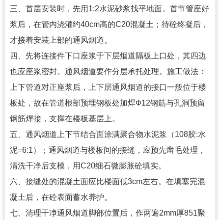
三、首层安装时，先用1:2水泥砂浆找平地面。首节管座好
浆后，在管内浇灌约40cm高的C20混凝土；待砼终凝后，
才接着安装上部的通风烟道。
四、先将连接件下口座浆于下层烟道隔板上口处，其四边
也应座浆密封。通风烟道要作分层承托处理。施工做法：
上下管道对正座浆后，上下层通风烟道的接口一般位于楼
板处，故在管道根部预埋钢板处加焊Ф12钢筋与孔洞预留
钢筋焊接，支撑在楼板基层上。
五、通风烟道上下节结合面涂满聚合物水泥浆（108胶:水
泥=6:1）；通风烟道与楼板间的接缝，应预先凿毛处理，
清洗干净后支模，用C20细石微膨胀砼填实。
六、接缝处的混凝土面应比楼面低3cm左右。在填塞完混
凝土后，在砼表面蓄水养护。
七、清理干净通风烟道脚部位置后，作两遍2mm厚851聚